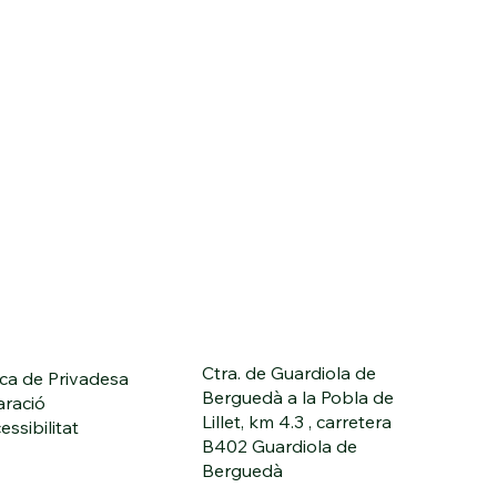
Ctra. de Guardiola de
ica de Privadesa
Berguedà a la Pobla de
aració
Lillet, km 4.3 , carretera
essibilitat
B402 Guardiola de
Berguedà