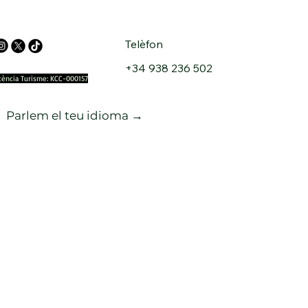
Telèfon
+34 938 236 502
icència Turisme: KCC-000157
Parlem el teu idioma →