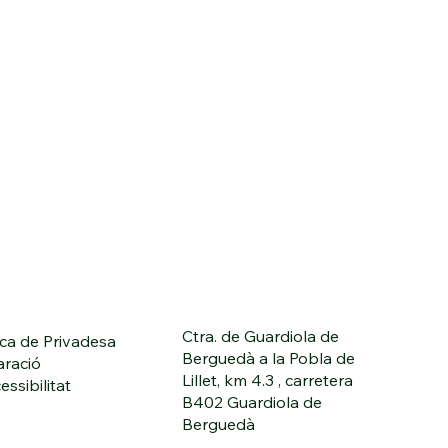
Ctra. de Guardiola de
ica de Privadesa
Berguedà a la Pobla de
aració
Lillet, km 4.3 , carretera
essibilitat
B402 Guardiola de
Berguedà