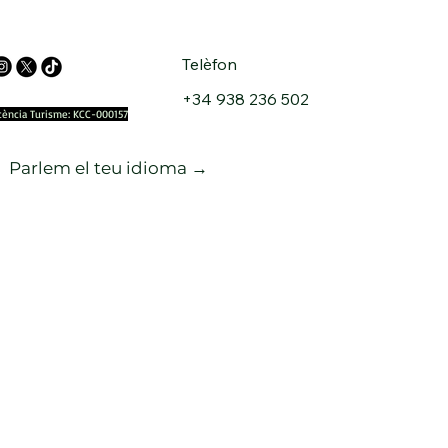
Telèfon
+34 938 236 502
icència Turisme: KCC-000157
Parlem el teu idioma →