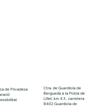
Ctra. de Guardiola de
ica de Privadesa
Berguedà a la Pobla de
aració
Lillet, km 4.3 , carretera
essibilitat
B402 Guardiola de