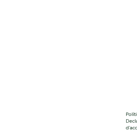
Polít
Decl
d'acc