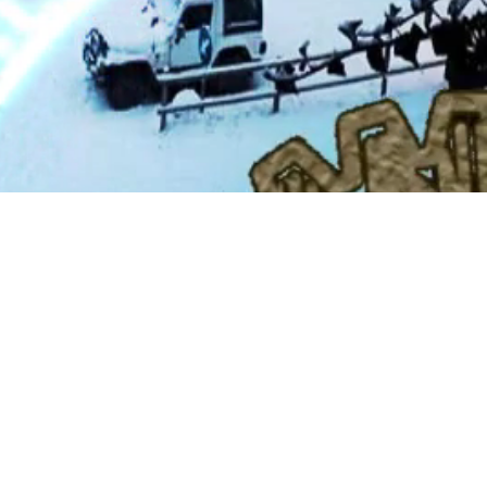
PG on podràs
enemics amb