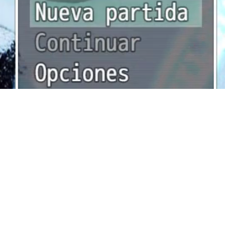
Joc PC Càmping L'Espelt
ing L'Espelt es tracta d'una aventura R
n món petit i aconseguir vèncer grans 
recompenses a la vida real