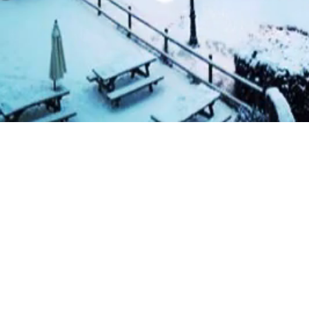
Joc de càmp
gaudir d'u