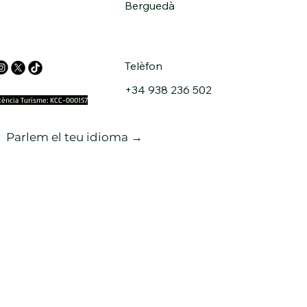
Berguedà
Telèfon
+34 938 236 502
icència Turisme: KCC-000157
Parlem el teu idioma →