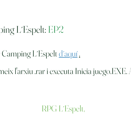
ing L´Espelt:
EP2
r Camping L´Espelt
d´aquí
.
x l'arxiu .rar i executa Inicia juego.EXE. 
RPG L´Espelt,