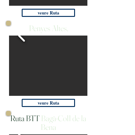
veure Ruta
Penyes Altes,
veure Ruta
Ruta BTT
Bagà-Coll de la
Bena