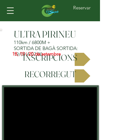
Reservar
ULTRA PIRINEU
110km / 6800M +
SORTIDA DE BAGÀ SORTIDA:
18, 19 i 20 de setembre
19/09 A 07:00
INSCRIPCIONS
RECORREGUT