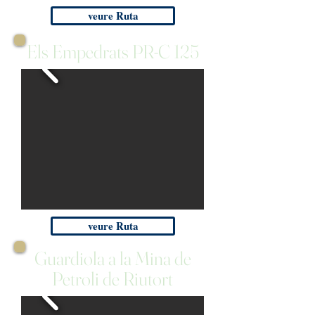
veure Ruta
Els Empedrats PR-C 125
veure Ruta
Guardiola a la Mina de
Petroli de Riutort