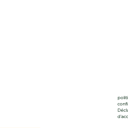
polit
confi
Décl
d'acc