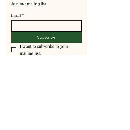
Join our mailing list
Email
*
Subscribe
I want to subscribe to your 
mailing list.
Nº Licencia Turismo: KCC-000157
politique de confidentialité
Déclaration d'accessibilité
Ctra. de Guardiola de Berguedà à Pobla
de Lillet, km 4,3, route B402 Guardiola de
Berguedà