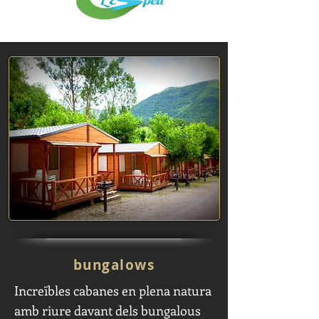
bungalows
Increïbles cabanes en plena natura
amb riure davant dels bungalous