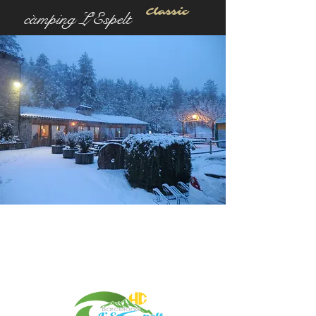
Classic
càmping L'Espelt
Benvinguts a l'L'Espelt
Un veritable paradís de
descans, on es respira
airepuro i es viu la natura