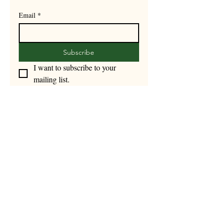
Email
*
Subscribe
I want to subscribe to your 
mailing list.
Nº Licencia Turismo: KCC-000157
Privacy Policy
Accessibility Statement
Ctra. from Guardiola de Berguedà to
Pobla de Lillet, km 4.3, road B402
Guardiola de Berguedà