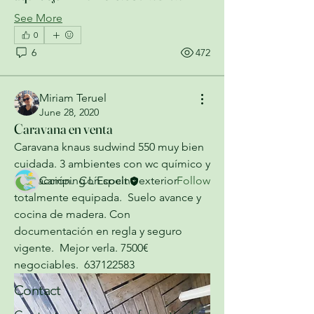
See More
0
6
472
About
Mercado de compra y venta de
Miriam Teruel
caravanas, autocaravanas, campe
...
June 28, 2020
Read more
Caravana en venta
Caravana knaus sudwind 550 muy bien 
Members
cuidada. 3 ambientes con wc químico y 
Camping L´Espelt
Follow
calefacción.  Con cocina exterior 
totalmente equipada.  Suelo avance y 
See All Members (1)
cocina de madera. Con 
documentación en regla y seguro 
vigente.  Mejor verla. 7500€ 
negociables.  637122583
Contact