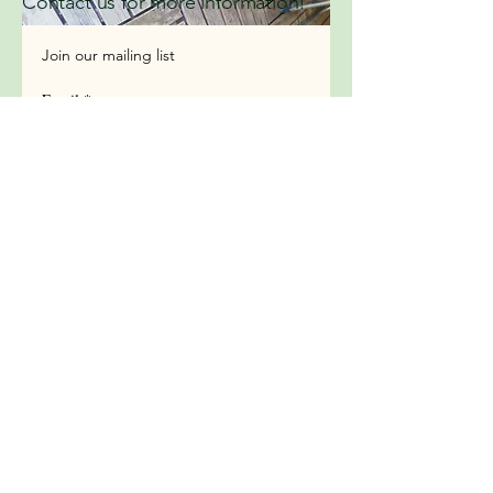
Contact us for more information!
Join our mailing list
Email
*
Subscribe
I want to subscribe to your 
mailing list.
Nº Licencia Turismo: KCC-000157
Privacy Policy
Accessibility Statement
Ctra. from Guardiola de Berguedà to
See More
Pobla de Lillet, km 4.3, road B402