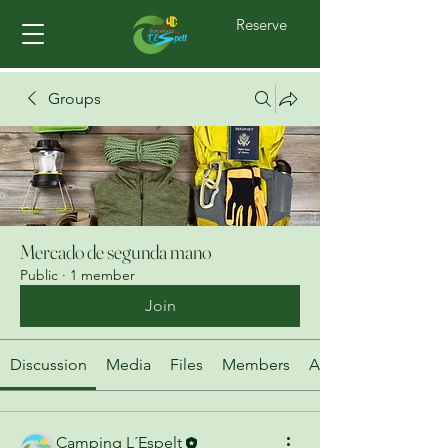
Reserve
Groups
Mercado de segunda mano
Public
·
1 member
Join
Discussion
Media
Files
Members
About
Camping L´Espelt