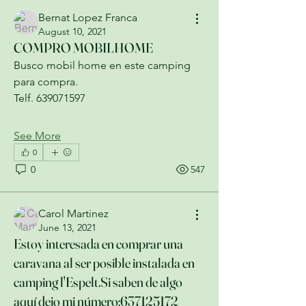
Bernat Lopez Franca
August 10, 2021
COMPRO MOBILHOME
Busco mobil home en este camping 
para compra.
Telf. 639071597
See More
0
0
547
Carol Martinez
June 13, 2021
Estoy interesada en comprar una
caravana al ser posible instalada en
camping l'Espelt.Si saben de algo
aquí dejo mi número:637125172