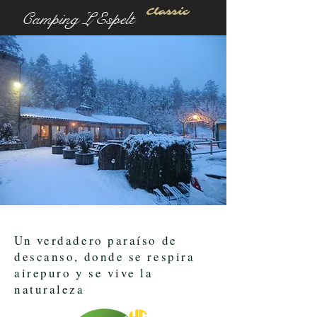
Classic
Camping L´Espelt
Bienvenidos al L´ Espelt
Un verdadero paraíso de
descanso, donde se respira
airepuro y se vive la
naturaleza