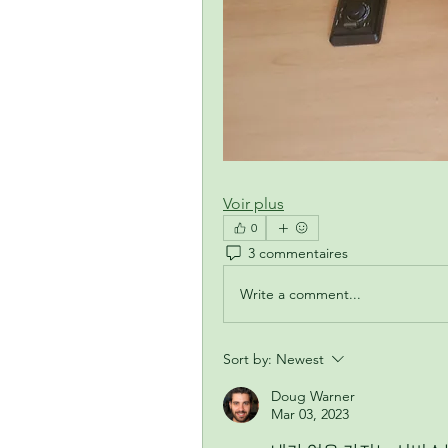
Voir plus
0
3 commentaires
Write a comment...
Sort by:
Newest
Doug Warner
Mar 03, 2023