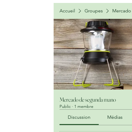
Accueil
Groupes
Mercado
Mercado de segunda mano
Public
·
1 membre
Discussion
Médias