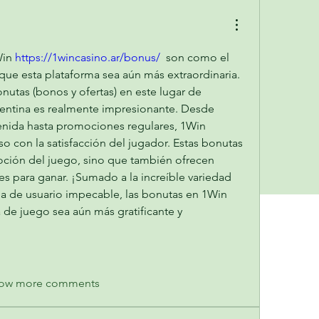
in 
https://1wincasino.ar/bonus/
  son como el 
e esta plataforma sea aún más extraordinaria. 
utas (bonos y ofertas) en este lugar de 
entina es realmente impresionante. Desde 
enida hasta promociones regulares, 1Win 
con la satisfacción del jugador. Estas bonutas 
ción del juego, sino que también ofrecen 
s para ganar. ¡Sumado a la increíble variedad 
ia de usuario impecable, las bonutas en 1Win 
 de juego sea aún más gratificante y 
ow more comments