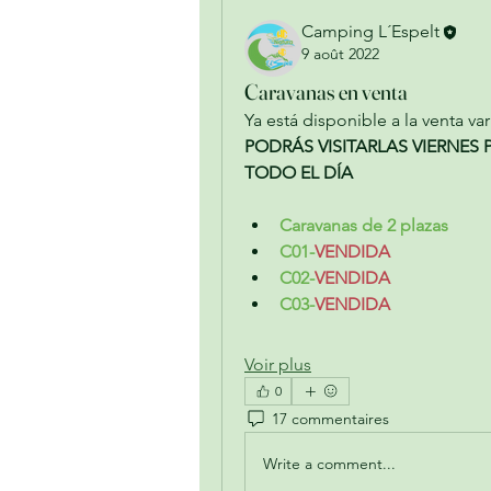
Camping L´Espelt
9 août 2022
Caravanas en venta
Ya está disponible a la venta va
PODRÁS VISITARLAS VIERNES
TODO EL DÍA
Caravanas de 2 plazas
C01-
VENDIDA
C02-
VENDIDA
C03-
VENDIDA
Voir plus
0
17 commentaires
Write a comment...