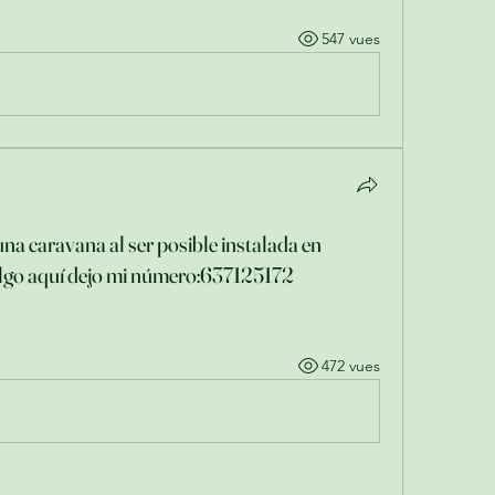
547 vues
na caravana al ser posible instalada en
 algo aquí dejo mi número:637125172
472 vues