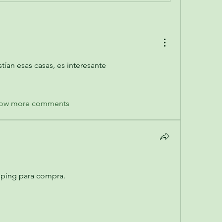
stían esas casas, es interesante
ow more comments
ping para compra.