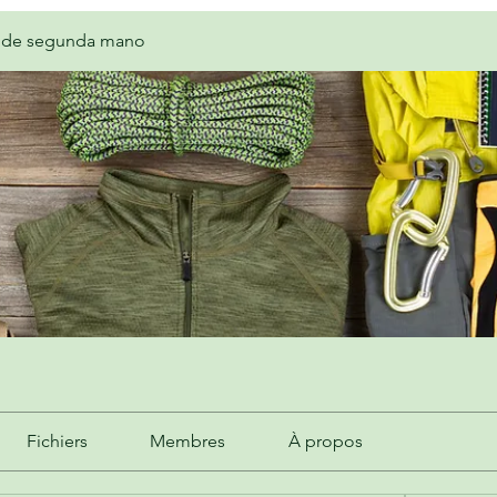
 de segunda mano
Fichiers
Membres
À propos