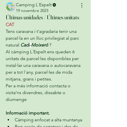
Camping L´Espelt
19 novembre 2023
Últimas unidades / Últimes unitats
CAT
Tens caravana i t'agradaria tenir una 
parcel·la en un lloc privilegiat al parc 
natural 
Cadí
-
Moixeró 
?
Al càmping L´Espelt ens queden 6 
unitats de parcel·les disponibles per 
instal·lar una caravana o autocaravana 
per a tot l´any, parcel·les de mida 
mitjana, grans i petites.
Per a més informació contacta o 
visita'ns divendres, dissabte o 
diumenge
Informació important.
Càmping enfocat a alta muntanya
Bon accés de carretera i des de 