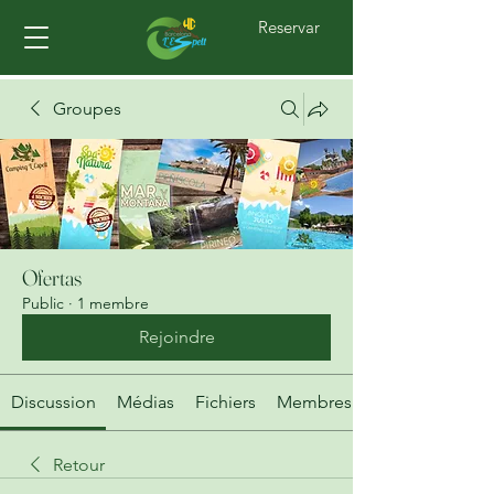
Reservar
Groupes
Ofertas
Public
·
1 membre
Rejoindre
Discussion
Médias
Fichiers
Membres
Retour