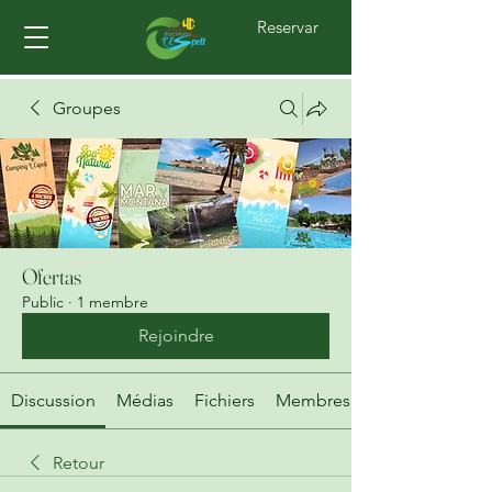
Reservar
Groupes
Ofertas
Public
·
1 membre
Rejoindre
Discussion
Médias
Fichiers
Membres
Retour