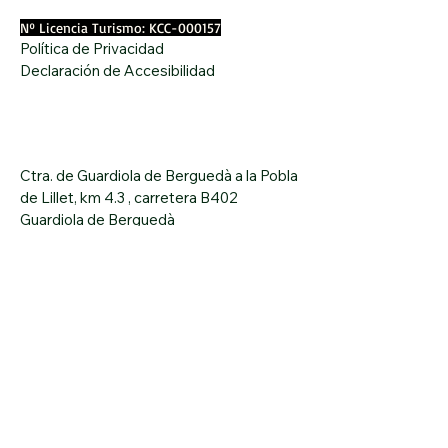
Nº Licencia Turismo: KCC-000157
Política de Privacidad
Declaración de Accesibilidad
Ctra. de Guardiola de Berguedà a la Pobla
de Lillet, km 4.3 , carretera B402
Guardiola de Berguedà
Teléfono
+34 938 236 502
CAMPING L´ESPELT
CAMPING L´ESPELT