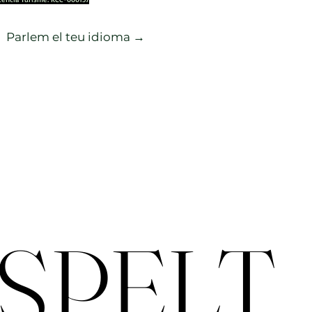
Parlem el teu idioma →
ESPELT
ESPELT