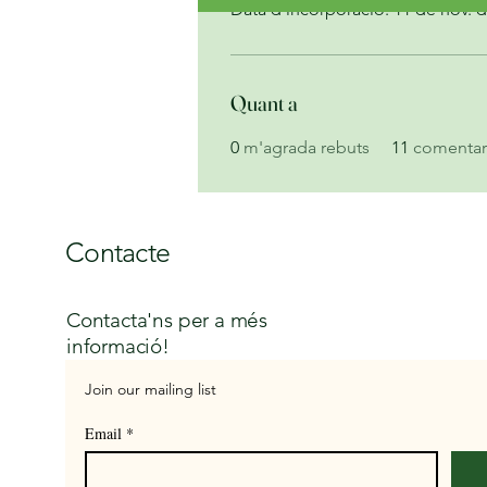
Data d'incorporació: 11 de nov. d
Quant a
0
m'agrada rebuts
11
comentari
Contacte
Contacta'ns per a més
informació!
Join our mailing list
Email
*