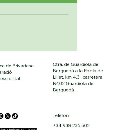
Ctra. de Guardiola de
ica de Privadesa
Berguedà a la Pobla de
aració
Lillet, km 4.3 , carretera
essibilitat
B402 Guardiola de
Berguedà
Telèfon
+34 938 236 502
icència Turisme: KCC-000157