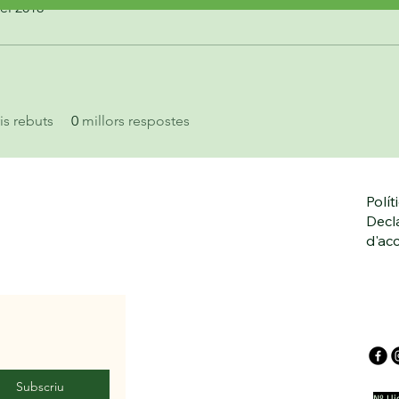
el 2018
s rebuts
0
millors respostes
Polít
Decl
d'acc
Subscriu
Nº Ll