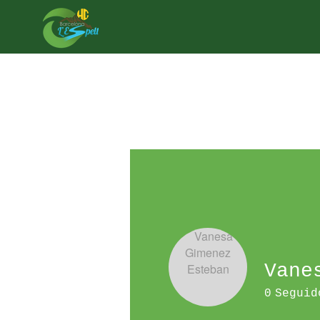
Vane
Perfil
0
Seguid