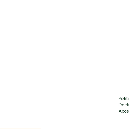
Polít
Decl
Acce