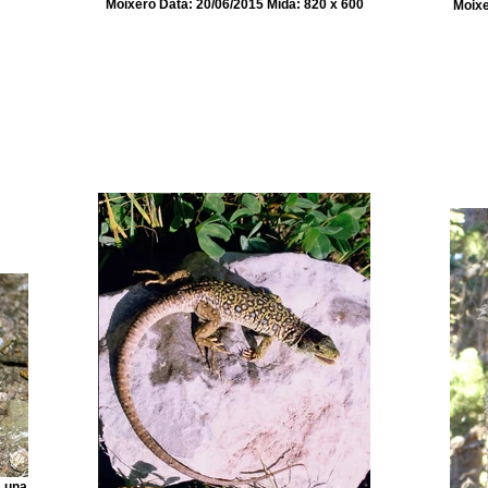
Moixeró Data: 20/06/2015 Mida: 820 x 600
Moixe
s una