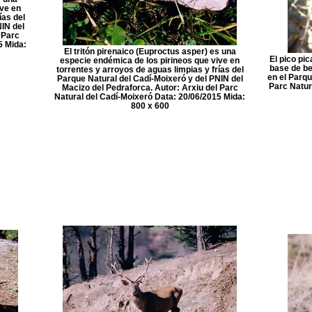
ive en
ías del
IN del
 Parc
5 Mida:
El tritón pirenaico (Euproctus asper) es una
El pico pi
especie endémica de los pirineos que vive en
base de be
torrentes y arroyos de aguas limpias y frías del
en el Parqu
Parque Natural del Cadí-Moixeró y del PNIN del
Parc Natur
Macizo del Pedraforca. Autor: Arxiu del Parc
Natural del Cadí-Moixeró Data: 20/06/2015 Mida:
800 x 600