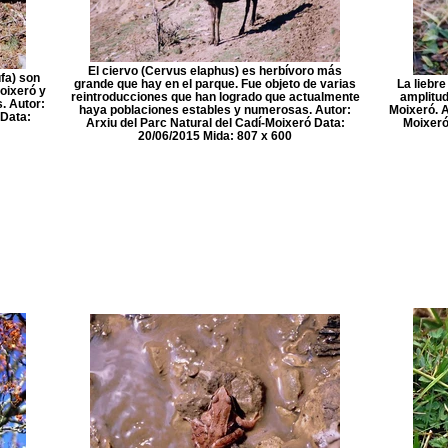
El ciervo (Cervus elaphus) es herbívoro más
fa) son
grande que hay en el parque. Fue objeto de varias
La liebr
oixeró y
reintroducciones que han logrado que actualmente
amplitud
. Autor:
haya poblaciones estables y numerosas. Autor:
Moixeró. A
 Data:
Arxiu del Parc Natural del Cadí-Moixeró Data:
Moixeró
20/06/2015 Mida: 807 x 600