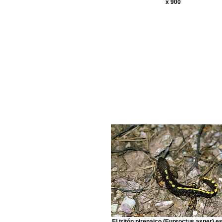
x 900
El tritón pirenaico (Euproctus asper) e