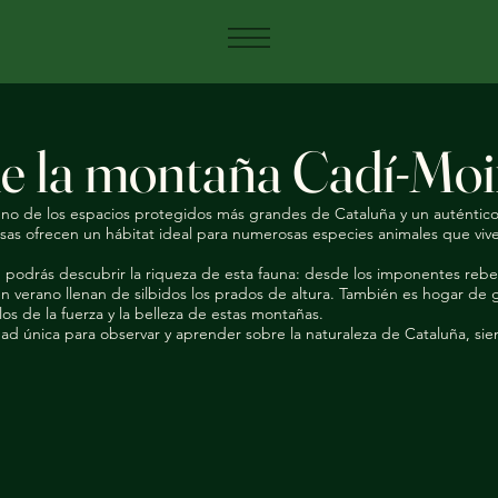
de la montaña Cadí-Mo
no de los espacios protegidos más grandes de Cataluña y un auténtico r
s ofrecen un hábitat ideal para numerosas especies animales que viven e
podrás descubrir la riqueza de esta fauna: desde los imponentes reb
en verano llenan de silbidos los prados de altura. También es hogar de
os de la fuerza y la belleza de estas montañas.
dad única para observar y aprender sobre la naturaleza de Cataluña, si