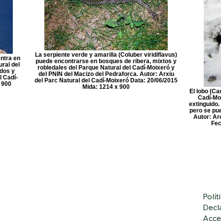
La serpiente verde y amarilla (Coluber viridiflavus)
ntra en
puede encontrarse en bosques de ribera, mixtos y
ral del
robledales del Parque Natural del Cadí-Moixeró y
dos y
del PNIN del Macizo del Pedraforca. Autor: Arxiu
l Cadí-
del Parc Natural del Cadí-Moixeró Data: 20/06/2015
 900
Mida: 1214 x 900
El lobo (Ca
Cadí-Mo
extinguido. 
pero se pu
Autor: Ar
Fec
Polít
Decl
Acce