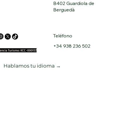
B402 Guardiola de
Berguedà
Teléfono
+34 938 236 502
cencia Turismo: KCC-000157
Hablamos tu idioma →