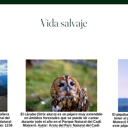
Vida salvaje
roñera
El cárabo (Strix aluco) es un pájaro muy extendido
El piquitu
al del
en ámbitos forestales que se puede oír cantar
tener el
Natural
durante todo el año en el Parque Natural del Cadí-
Moixeró h
ño: 1236
Moixeró. Autor: Arxiu del Parc Natural del Cadí-
este pája