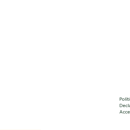
Polít
Decl
Acce