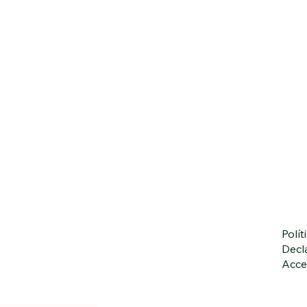
Polít
Decl
Acce