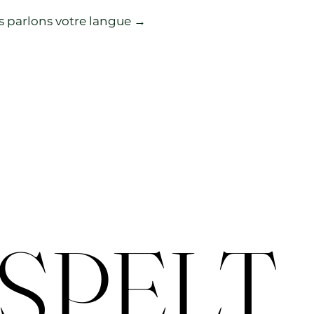
 parlons votre langue →
ESPELT
ESPELT