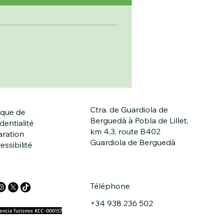
Ctra. de Guardiola de
ique de
Berguedà à Pobla de Lillet,
dentialité
km 4,3, route B402
aration
Guardiola de Berguedà
essibilité
Téléphone
+34 938 236 502
cencia Turismo: KCC-000157