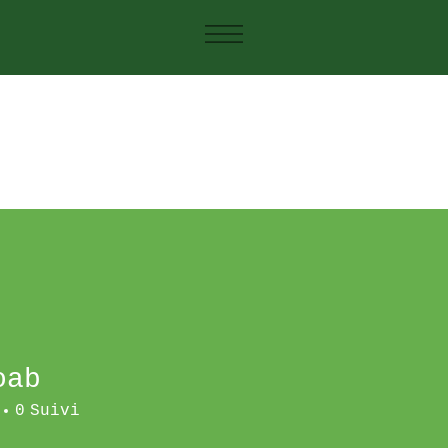
oab
0
Suivi