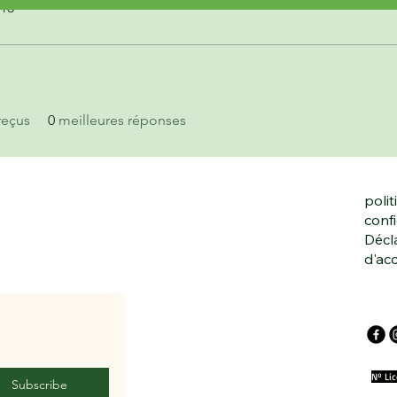
018
reçus
0
meilleures réponses
polit
confi
Décl
d'acc
Nº Li
Subscribe