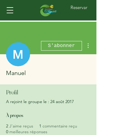
Reservar
Plus d'actions
S'abonner
Manuel
Profil
A rejoint le groupe le : 24 août 2017
À propos
2
J'aime reçus
1
commentaire reçu
0
meilleures réponses