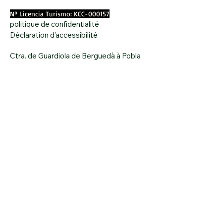
Nº Licencia Turismo: KCC-000157
politique de confidentialité
Déclaration d'accessibilité
Ctra. de Guardiola de Berguedà à Pobla
de Lillet, km 4,3, route B402 Guardiola de
Berguedà
Téléphone
+34 938 236 502
CAMPING L´ESPELT
CAMPING L´ESPELT
© Depuis 1990 HC BUSINESS,SLU L-
711853-K 2018–2026 HC Tous droits