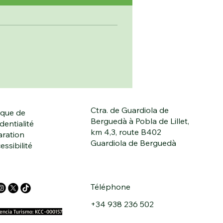
Ctra. de Guardiola de
ique de
Berguedà à Pobla de Lillet,
dentialité
km 4,3, route B402
aration
Guardiola de Berguedà
essibilité
Téléphone
+34 938 236 502
cencia Turismo: KCC-000157