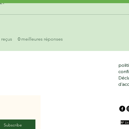
021
 reçus
0
meilleures réponses
polit
confi
Décl
d'acc
Nº Li
Subscribe