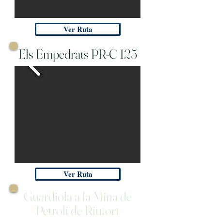
Ver Ruta
Els Empedrats PR-C 125
Ver Ruta
Guardiola a la Mina de
Petroli de Riutort