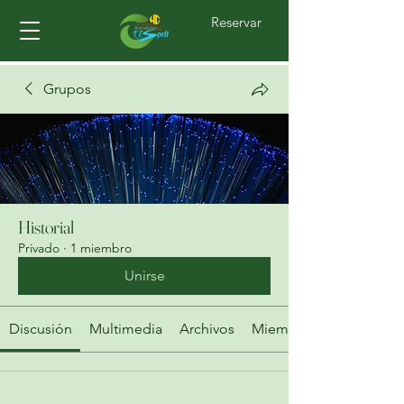
Reservar
Grupos
Historial
Privado
·
1 miembro
Unirse
Discusión
Multimedia
Archivos
Miembros