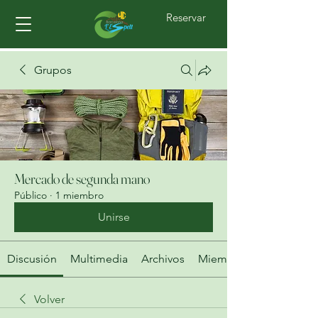
Reservar
Grupos
Mercado de segunda mano
Público
·
1 miembro
Unirse
Discusión
Multimedia
Archivos
Miembros
Volver