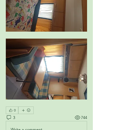
0
3
744
Write a comment...