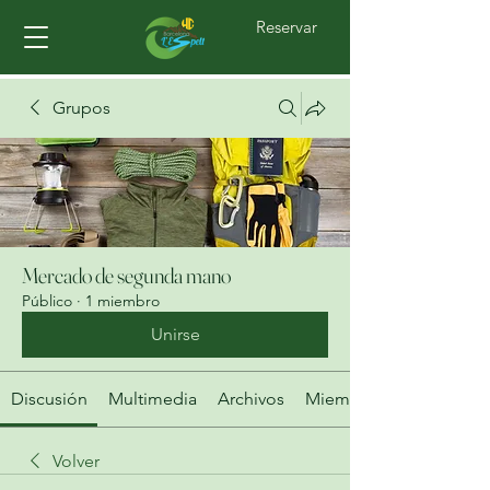
Reservar
Grupos
Mercado de segunda mano
Público
·
1 miembro
Unirse
Discusión
Multimedia
Archivos
Miembros
Volver