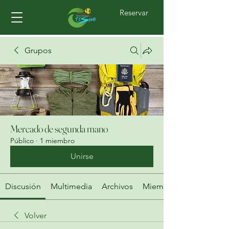
Reservar
Grupos
Mercado de segunda mano
Público
·
1 miembro
Unirse
Discusión
Multimedia
Archivos
Miembros
Volver