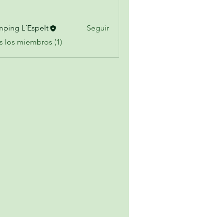
ping L´Espelt
Seguir
s los miembros (1)