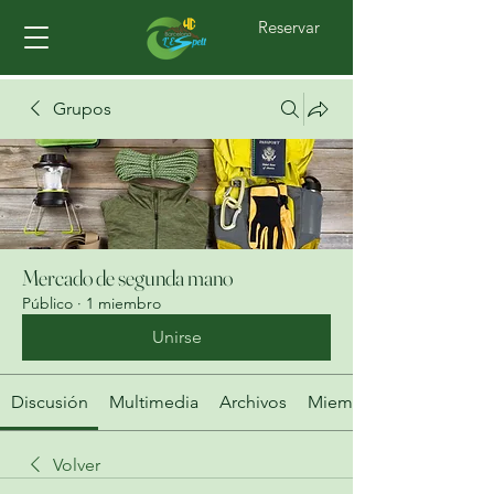
Reservar
Grupos
Mercado de segunda mano
Público
·
1 miembro
Unirse
Discusión
Multimedia
Archivos
Miembros
Volver