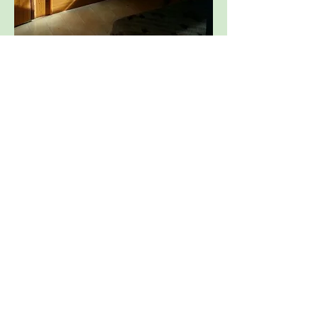
1
1
2
680
Escreva um comentário
Mais recente
Josep Torrano Esteve
10 de abr. de 2018
---------VENDIDA-----------+
Curtir
Mostrar mais comentários