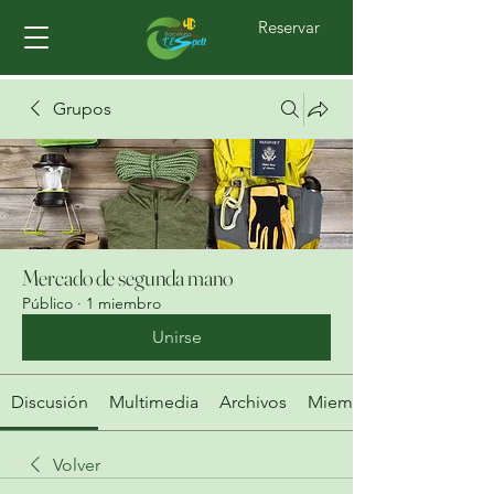
Reservar
Grupos
Mercado de segunda mano
Público
·
1 miembro
Unirse
Discusión
Multimedia
Archivos
Miembros
Volver