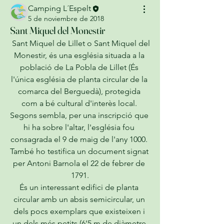
Camping L´Espelt
5 de noviembre de 2018
Sant Miquel del Monestir
 Sant Miquel de Lillet o Sant Miquel del 
Monestir, és una església situada a la 
població de La Pobla de Lillet (És 
l'única església de planta circular de la 
comarca del Berguedà), protegida 
com a bé cultural d'interès local. 
Segons sembla, per una inscripció que 
hi ha sobre l'altar, l'església fou 
consagrada el 9 de maig de l'any 1000. 
També ho testifica un document signat 
per Antoni Barnola el 22 de febrer de 
1791.
És un interessant edifici de planta 
circular amb un absis semicircular, un 
dels pocs exemplars que existeixen i 
un dels més petits (6'5 m de diàmetre 