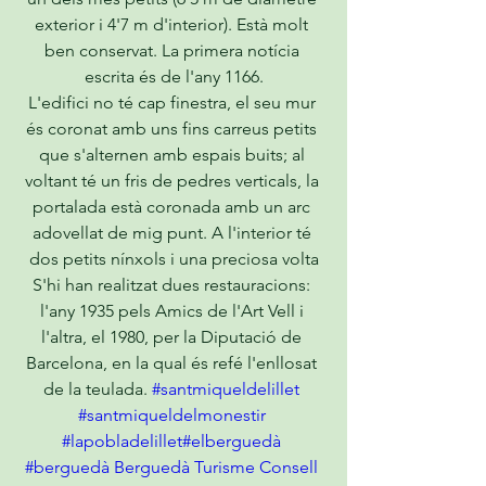
exterior i 4'7 m d'interior). Està molt 
ben conservat. La primera notícia 
escrita és de l'any 1166.
L'edifici no té cap finestra, el seu mur 
és coronat amb uns fins carreus petits 
que s'alternen amb espais buits; al 
voltant té un fris de pedres verticals, la 
portalada està coronada amb un arc 
adovellat de mig punt. A l'interior té 
dos petits nínxols i una preciosa volta
S'hi han realitzat dues restauracions: 
l'any 1935 pels Amics de l'Art Vell i 
l'altra, el 1980, per la Diputació de 
Barcelona, en la qual és refé l'enllosat 
de la teulada. 
#santmiqueldelillet
#santmiqueldelmonestir
#lapobladelillet
#elberguedà
#berguedà
Berguedà Turisme
Consell 