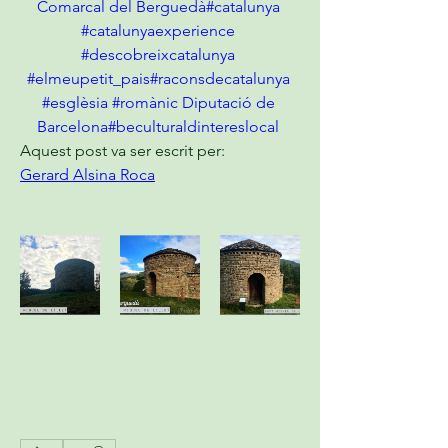
Comarcal del Berguedà
#catalunya
#catalunyaexperience
#descobreixcatalunya
#elmeupetit_pais
#raconsdecatalunya
#esglèsia
#romànic
Diputació de 
Barcelona
#beculturaldintereslocal
Aquest post va ser escrit per:
Gerard Alsina Roca