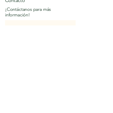
Contacto
¡Contáctanos para más
información!
Join our mailing list
Email
*
Subscribe
I want to subscribe to your 
mailing list.
Nº Licencia Turismo: KCC-000157
Política de Privacidad
Declaración de Accesibilidad