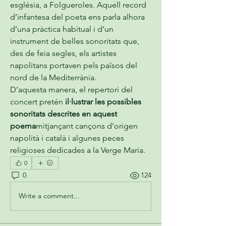
església, a Folgueroles. Aquell record 
d’infantesa del poeta ens parla alhora 
d’una pràctica habitual i d’un 
instrument de belles sonoritats que, 
des de feia segles, els artistes 
napolitans portaven pels països del 
nord de la Mediterrània.
D’aquesta manera, el repertori del 
concert pretén 
il·lustrar les possibles 
sonoritats descrites en aquest 
poema
mitjançant cançons d’origen 
napolità i català i algunes peces 
religioses dedicades a la Verge Maria.
0
0
124
Write a comment...