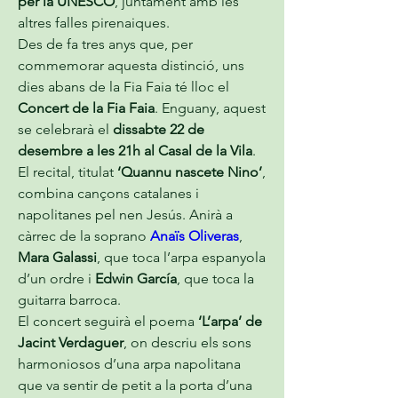
per la UNESCO
, juntament amb les 
altres falles pirenaiques.
Des de fa tres anys que, per 
commemorar aquesta distinció, uns 
dies abans de la Fia Faia té lloc el 
Concert de la Fia Faia
. Enguany, aquest 
se celebrarà el 
dissabte 22 de 
desembre a les 21h al Casal de la Vila
.
El recital, titulat 
‘Quannu nascete Nino’
, 
combina cançons catalanes i 
napolitanes pel nen Jesús. Anirà a 
càrrec de la soprano 
Anaïs Oliveras
, 
Mara Galassi
, que toca l’arpa espanyola 
d’un ordre i 
Edwin García
, que toca la 
guitarra barroca.
El concert seguirà el poema 
‘L’arpa’ de 
Jacint Verdaguer
, on descriu els sons 
harmoniosos d’una arpa napolitana 
que va sentir de petit a la porta d’una 