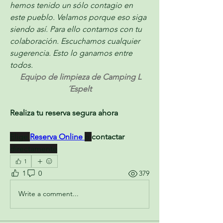
hemos tenido un sólo contagio en 
este pueblo. Velamos porque eso siga 
siendo así. Para ello contamos con tu 
colaboración. Escuchamos cualquier 
sugerencia. Esto lo ganamos entre 
todos. 
 Equipo de limpieza de Camping L
´Espelt
Realiza tu reserva segura ahora
Elige 
Reserva Online 
o 
contactar 
directamente
1
1
0
379
Write a comment...