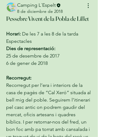
Camping L´Espelt
8 de diciembre de 2018
Pessebre Vivent de la Pobla de Lillet
Horari:
 De les 7 a les 8 de la tarda
Espectacles
Dies de representació:
25 de desembre de 2017
6 de gener de 2018
Recorregut:
Recorregut per l’era i interiors de la 
casa de pagès de “Cal Xeró” situada al 
bell mig del poble. Seguirem l’itinerari 
pel casc antic on podrem gaudir del 
mercat, oficis artesans i quadres 
bíblics. I per retornar-nos del fred, un 
bon foc amb pa torrat amb cansalada i 
un traguet de vi de la bota del racó us 