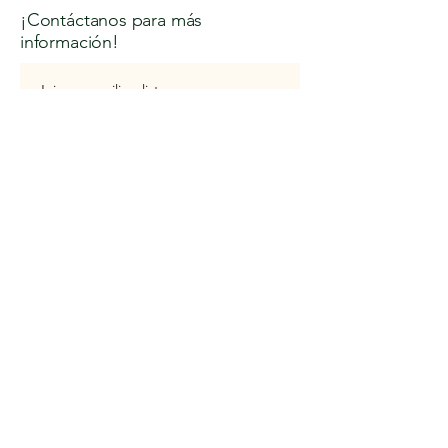
¡Contáctanos para más
información!
Join our mailing list
Email
*
Subscribe
I want to subscribe to your 
mailing list.
Nº Licencia Turismo: KCC-000157
Política de Privacidad
Declaración de Accesibilidad