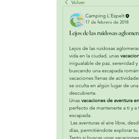
Volver
Camping L´Espelt
17 de febrero de 2018
Lejos de las ruidosas aglomer
Lejos de las ruidosas aglomeracio
vida en la ciudad, unas 
vacacio
inigualable de paz, serenidad y 
buscando una escapada románti
vacaciones llenas de actividades
se oculta en algún lugar de una
descubierta.
Unas 
vacaciones de aventura en
perfecto de mantenerte a ti y a t
escapada.
 Las aventuras al aire libre, desde montar en bici hasta la escalada ocupan los 
días, permitiéndote explorar tu
Tanto si buscas unas vacaciones 