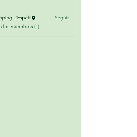
ping L´Espelt
Seguir
s los miembros (1)