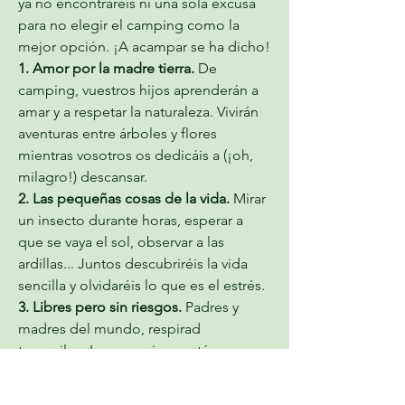
ya no encontraréis ni una sola excusa 
para no elegir el camping como la 
mejor opción. ¡A acampar se ha dicho!
1. Amor por la madre tierra. 
De 
camping, vuestros hijos aprenderán a 
amar y a respetar la naturaleza. Vivirán 
aventuras entre árboles y flores 
mientras vosotros os dedicáis a (¡oh, 
milagro!) descansar.
2. Las pequeñas cosas de la vida. 
Mirar 
un insecto durante horas, esperar a 
que se vaya el sol, observar a las 
ardillas... Juntos descubriréis la vida 
sencilla y olvidaréis lo que es el estrés.
3. Libres pero sin riesgos. 
Padres y 
madres del mundo, respirad 
tranquilos. Los campings están 
cerrados y no tendréis que 
preocuparos por vuestra prole. ¿Os 