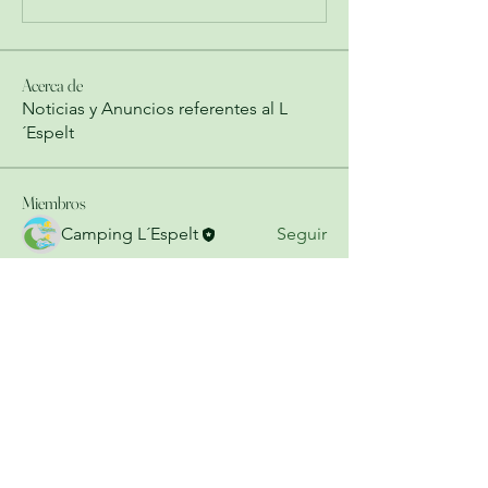
Acerca de
Noticias y Anuncios referentes al L
´Espelt
Miembros
Camping L´Espelt
Seguir
Ver todos los miembros (1)
Contacto
¡Contáctanos para más
información!