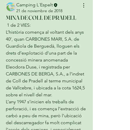
Camping L´Espelt
21 de noviembre de 2018
MINA DE COLL DE PRADELL
 1 de 2 VIES:
L’història comença al voltant dels anys 
40’, quan CARBONES MARI, S.A. de 
Guardiola de Berguedà, lloguen els 
drets d’explotació d’una part de la 
concessió minera anomenada 
Eleodora Duse, i registrada per 
CARBONES DE BERGA, S.A., a l’indret 
de Coll de Pradell al terme municipal 
de Vallcebre, i ubicada a la cota 1624,5 
sobre el nivell del mar.
L’any 1947 s’inicien els treballs de 
perforació, i es comença l’extracció de 
carbó a peu de mina, però l’ubicació 
del descarregador fa molt complicat 
l’accés dels camions, i especialment 