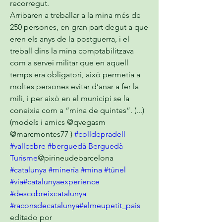
recorregut.
Arribaren a treballar a la mina més de 
250 persones, en gran part degut a que 
eren els anys de la postguerra, i el 
treball dins la mina comptabilitzava 
com a servei militar que en aquell 
temps era obligatori, això permetia a 
moltes persones evitar d’anar a fer la 
mili, i per això en el municipi se la 
coneixia com a “mina de quintes”. (...) 
(models i amics @qvegasm 
@marcmontes77 ) 
#colldepradell
#vallcebre
#berguedà
Berguedà 
Turisme
@pirineudebarcelona 
#catalunya
#minería
#mina
#túnel
#via
#catalunyaexperience
#descobreixcatalunya
#raconsdecatalunya
#elmeupetit_pais
editado por  