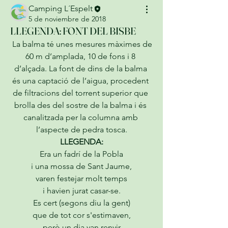
Camping L´Espelt
5 de noviembre de 2018
LLEGENDA: FONT DEL BISBE
 La balma té unes mesures màximes de 
60 m d’amplada, 10 de fons i 8 
d’alçada. La font de dins de la balma 
és una captació de l’aigua, procedent 
de filtracions del torrent superior que 
brolla des del sostre de la balma i és 
canalitzada per la columna amb 
l’aspecte de pedra tosca.
LLEGENDA:
Era un fadrí de la Pobla
i una mossa de Sant Jaume,
varen festejar molt temps
i havien jurat casar-se.
Es cert (segons diu la gent)
que de tot cor s'estimaven,
però un dia van renyir