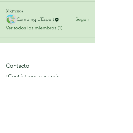
Miembros
Camping L´Espelt
Seguir
Ver todos los miembros (1)
Contacto
¡Contáctanos para más
información!
Join our mailing list
Email
*
Subscribe