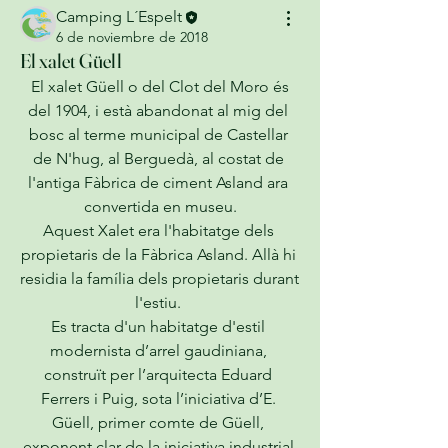
Camping L´Espelt
6 de noviembre de 2018
El xalet Güell
 El xalet Güell o del Clot del Moro és 
del 1904, i està abandonat al mig del 
bosc al terme municipal de Castellar 
de N'hug, al Berguedà, al costat de 
l'antiga Fàbrica de ciment Asland ara 
convertida en museu.
Aquest Xalet era l'habitatge dels 
propietaris de la Fàbrica Asland. Allà hi 
residia la família dels propietaris durant 
l'estiu. 
Es tracta d'un habitatge d'estil 
modernista d’arrel gaudiniana, 
construït per l’arquitecta Eduard 
Ferrers i Puig, sota l’iniciativa d’E. 
Güell, primer comte de Güell, 
exponent clar de la iniciativa industrial 