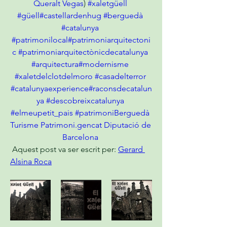
Queralt Vegas
) 
#xaletgüell
#güell
#castellardenhug
#berguedà
#catalunya
#patrimonilocal
#patrimoniarquitectoni
c
#patrimoniarquitectònicdecatalunya
#arquitectura
#modernisme
#xaletdelclotdelmoro
#casadelterror
#catalunyaexperience
#raconsdecatalun
ya
#descobreixcatalunya
#elmeupetit_pais
#patrimoni
Berguedà 
Turisme
Patrimoni.gencat
Diputació de 
Barcelona
 Aquest post va ser escrit per: 
Gerard 
Alsina Roca