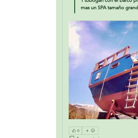
1 tobogán con el barco pir
mas un SPA tamaño grande 
0