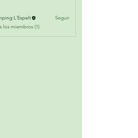
ping L´Espelt
Seguir
s los miembros (1)