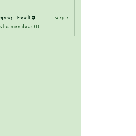
ping L´Espelt
Seguir
s los miembros (1)