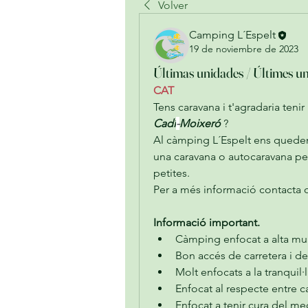
Volver
Camping L´Espelt
19 de noviembre de 2023
Últimas unidades / Últimes un
CAT
Cadí
-
Moixeró 
?
Al càmping L´Espelt ens queden 6
una caravana o autocaravana per a
petites.
Per a més informació contacta o
Informació important.
Càmping enfocat a alta mu
Bon accés de carretera i d
Molt enfocats a la tranquil·l
Enfocat al respecte entre 
Enfocat a tenir cura del m