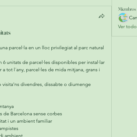
Miembros
Cam
Ver todo
itats
Tens caravana i t'agradaria tenir una parcel·la en un lloc privilegiat al parc natural 
 unitats de parcel·les disponibles per instal·lar 
 tot l´any, parcel·les de mida mitjana, grans i 
 visita'ns divendres, dissabte o diumenge
ntanya
es de Barcelona sense corbes
itat i un ambient familiar
campistes
edi ambient